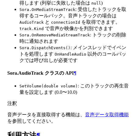
得します (列挙に失敗した場合は
)
null
: 受信したトラックを取
Sora.OnMediaStreamTrack
得するコールバック。音声トラックの場合は
と
を取得できます。
AudioTrack
connectionId
で音声か映像かを判別できます
track.Kind
: トラックの削除
Sora.OnRemoveMediaStreamTrack
時に通知されます
: メインスレッドでイベン
Sora.DispatchEvents()
トを処理します
以外のコールバッ
OnHandleAudio
クでは呼び出しが必要です
Sora.AudioTrack クラスの API
¶
: このトラックの再生音
SetVolume(double volume)
量を設定します (0.0〜10.0)
注釈
音声データを直接取得する機能は、
音声データ取得機能
を参照してください。
利用方法
¶