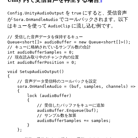
を
にすると、受信音声
Config.UnityAudioOutput
true
が
でコールバックされます。以下
Sora.OnHandleAudio
はキューを使って
に流し込む例です。
AudioClip
// 受信した音声データを保持するキュー

Queue<short[]> audioBuffer = new Queue<short[]>();

// キューに格納されているサンプル数の合計

int audioBufferSamples = 0;

// 現在読み取り中のチャンク内の位置

int audioBufferPosition = 0;

void SetupAudioOutput()

{

    // 音声データ受信時のコールバックを設定

    sora.OnHandleAudio = (buf, samples, channels) =>

    {

        lock (audioBuffer)

        {

            // 受信したバッファをキューに追加

            audioBuffer.Enqueue(buf);

            // サンプル数を加算

            audioBufferSamples += samples;

        }

    };
