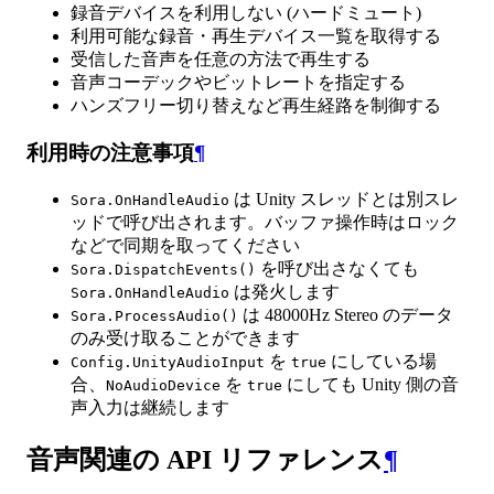
録音デバイスを利用しない (ハードミュート)
利用可能な録音・再生デバイス一覧を取得する
受信した音声を任意の方法で再生する
音声コーデックやビットレートを指定する
ハンズフリー切り替えなど再生経路を制御する
利用時の注意事項
¶
は Unity スレッドとは別スレ
Sora.OnHandleAudio
ッドで呼び出されます。バッファ操作時はロック
などで同期を取ってください
を呼び出さなくても
Sora.DispatchEvents()
は発火します
Sora.OnHandleAudio
は 48000Hz Stereo のデータ
Sora.ProcessAudio()
のみ受け取ることができます
を
にしている場
Config.UnityAudioInput
true
合、
を
にしても Unity 側の音
NoAudioDevice
true
声入力は継続します
音声関連の API リファレンス
¶