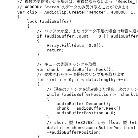
    // 複数の受信者がいる場合は、重複にならないよう "Remote_{c
    // 48000Hz Stereo のデータのみ受け取ることができます

    var clip = AudioClip.Create("Remote", 480000, 1, 
    {

        lock (audioBuffer)

        {

            // バッファが空、またはデータ不足の場合は無音を返す
            if (audioBuffer.Count == 0 || audioBuffer
            {

                Array.Fill(data, 0.0f);

                return;

            }

            // キューの先頭チャンクを取得

            var chunk = audioBuffer.Peek();

            // 要求されたデータ長分のサンプルを取り出す

            for (int i = 0; i < data.Length; ++i)

            {

                // 現在のチャンクを読み終えた場合、次のチャン
                while (audioBufferPosition >= chunk.L
                {

                    audioBuffer.Dequeue();

                    chunk = audioBuffer.Peek();

                    audioBufferPosition = 0;

                }

                // short 型 (±32768) から float 型 (±1
                data[i] = chunk[audioBufferPosition] 
                ++audioBufferPosition;

            }
