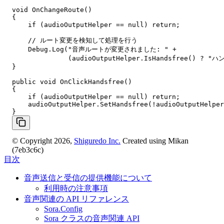
void OnChangeRoute()

{

    if (audioOutputHelper == null) return;

    // ルート変更を検知して処理を行う

    Debug.Log("音声ルートが変更されました: " +

              (audioOutputHelper.IsHandsfree() ?
}

public void OnClickHandsfree()

{

    if (audioOutputHelper == null) return;

    audioOutputHelper.SetHandsfree(!audioOutputHelper
© Copyright 2026,
Shiguredo Inc.
Created using Mikan
(7eb3c6c)
目次
音声送信と受信の提供機能について
利用時の注意事項
音声関連の API リファレンス
Sora.Config
Sora クラスの音声関連 API