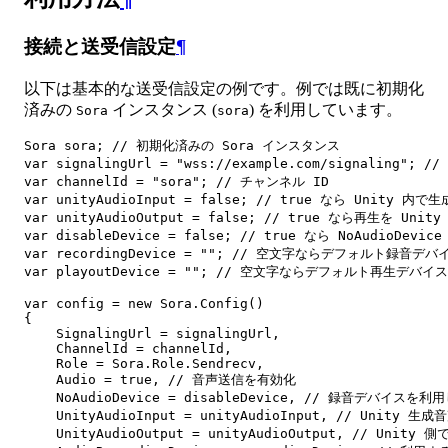
接続と送受信設定
¶
以下は基本的な送受信設定の例です。例では既に初期化
済みの
インスタンス (
) を利用しています。
Sora
sora
Sora sora; // 初期化済みの Sora インスタンス

var signalingUrl = "wss://example.com/signaling"; 
var channelId = "sora"; // チャンネル ID

var unityAudioInput = false; // true なら Unity 内
var unityAudioOutput = false; // true なら再生を Unit
var disableDevice = false; // true なら NoAudioDevic
var recordingDevice = ""; // 空文字ならデフォルト録音デバイ
var playoutDevice = ""; // 空文字ならデフォルト再生デバイス

var config = new Sora.Config()

{

    SignalingUrl = signalingUrl,

    ChannelId = channelId,

    Role = Sora.Role.Sendrecv,

    Audio = true, // 音声送信を有効化

    NoAudioDevice = disableDevice, // 録音デバイスを利
    UnityAudioInput = unityAudioInput, // Unity 
    UnityAudioOutput = unityAudioOutput, // Unity