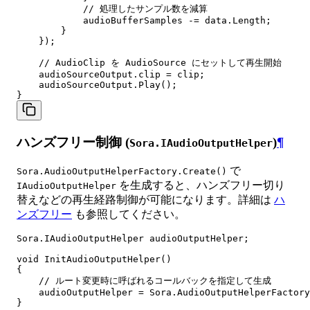
            // 処理したサンプル数を減算

            audioBufferSamples -= data.Length;

        }

    });

    // AudioClip を AudioSource にセットして再生開始

    audioSourceOutput.clip = clip;

    audioSourceOutput.Play();

ハンズフリー制御 (
)
¶
Sora.IAudioOutputHelper
で
Sora.AudioOutputHelperFactory.Create()
を生成すると、ハンズフリー切り
IAudioOutputHelper
替えなどの再生経路制御が可能になります。詳細は
ハ
ンズフリー
も参照してください。
Sora.IAudioOutputHelper audioOutputHelper;

void InitAudioOutputHelper()

{

    // ルート変更時に呼ばれるコールバックを指定して生成

    audioOutputHelper = Sora.AudioOutputHelperFactory
}
