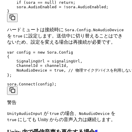
    if (sora == null) return;

    sora.AudioEnabled = !sora.AudioEnabled;

ハードミュートは接続時に
Sora.Config.NoAudioDevice
を
に設定します。送信中に切り替えることはでき
true
ないため、設定を変える場合は再接続が必要です。
var config = new Sora.Config

{

    SignalingUrl = signalingUrl,

    ChannelId = channelId,

    NoAudioDevice = true, // 物理マイクデバイスを利用しない
};

警告
が
の場合、
を
UnityAudioInput
true
NoAudioDevice
にしても Unity からの音声入力は継続します。
true
Unity 内で受信音声を再生する場合
¶