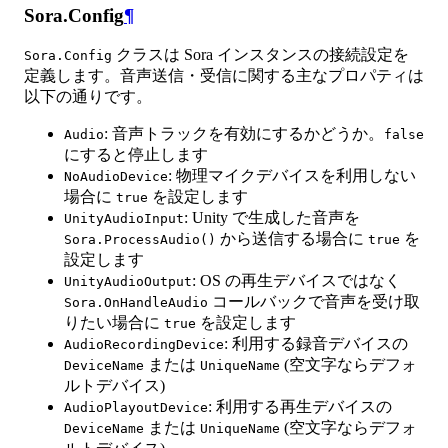
Sora.Config
¶
クラスは Sora インスタンスの接続設定を
Sora.Config
定義します。音声送信・受信に関する主なプロパティは
以下の通りです。
: 音声トラックを有効にするかどうか。
Audio
false
にすると停止します
: 物理マイクデバイスを利用しない
NoAudioDevice
場合に
を設定します
true
: Unity で生成した音声を
UnityAudioInput
から送信する場合に
を
Sora.ProcessAudio()
true
設定します
: OS の再生デバイスではなく
UnityAudioOutput
コールバックで音声を受け取
Sora.OnHandleAudio
りたい場合に
を設定します
true
: 利用する録音デバイスの
AudioRecordingDevice
または
(空文字ならデフォ
DeviceName
UniqueName
ルトデバイス)
: 利用する再生デバイスの
AudioPlayoutDevice
または
(空文字ならデフォ
DeviceName
UniqueName