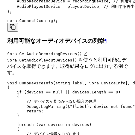
    AudioRecordingDevice = recordingDevice, // 利
    AudioPlayoutDevice = playoutDevice, // 利用する再
};

利用可能なオーディオデバイスの列挙
¶
と
Sora.GetAudioRecordingDevices()
を使うと利用可能なデ
Sora.GetAudioPlayoutDevices()
バイスを取得できます。取得結果をログに出力する例で
す。
void DumpDeviceInfo(string label, Sora.DeviceInfo[] d
{

    if (devices == null || devices.Length == 0)

    {

        // デバイスが見つからない場合の処理

        Debug.LogWarning($"{label}: device not found"
        return;

    }

    foreach (var device in devices)

    {

        // デバイス情報をログに出力
