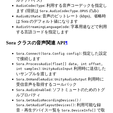
ルトデバイス)
: 利用する音声コーデックを指定し
AudioCodecType
ます (現状は
のみ)
Sora.AudioCodecType.OPUS
: 音声のビットレート (kbps)。省略時
AudioBitRate
は Sora のデフォルト値になります
: 字幕用途などで利用
AudioStreamingLanguageCode
する言語コードを指定します
Sora クラスの音声関連 API
¶
: 指定した設定
Sora.Connect(Sora.Config config)
で接続します
Sora.ProcessAudio(float[] data, int offset,
:
利用時に送信した
int samples)
UnityAudioInput
いサンプルを渡します
:
利用時に
Sora.OnHandleAudio
UnityAudioOutput
受信音声を取得するコールバック
: ソフトミュートのためのトグ
Sora.AudioEnabled
ルプロパティ
/
Sora.GetAudioRecordingDevices()
: 利用可能な録
Sora.GetAudioPlayoutDevices()
音・再生デバイス一覧を
で取
Sora.DeviceInfo[]